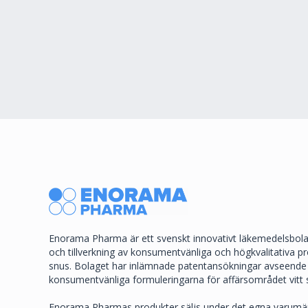
Enorama Pharma är ett svenskt innovativt läkemedelsbola
och tillverkning av konsumentvänliga och högkvalitativa pr
snus. Bolaget har inlämnade patentansökningar avseende 
konsumentvänliga formuleringarna för affärsområdet vitt 
Enorama Pharmas produkter säljs under det egna varum