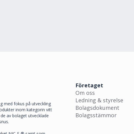
* Förvaltarregistrerat ägande
2009
Fondemission
–
400 000
2006
Bolagsbildning
–
–
Styrelse- och ledningsaktieinnehav
Aktieägarförteckning 2025-12-31
Denna tabell är senast uppdaterad: 2025-10-24
ÄGARE
ANTAL AKTIER
ANDEL
Bengt Jönsson
1 719
0,00
Tillförordnad VD
Fredrik Olsson
725 000
0,97
Företaget
Styrelseledamot
Om oss
Ledning & styrelse
g med fokus på utveckling
Bolagsdokument
odukter inom kategorin vitt
Bolagsstämmor
de av bolaget utvecklade
snus.
ärket NIC-S ® samt som