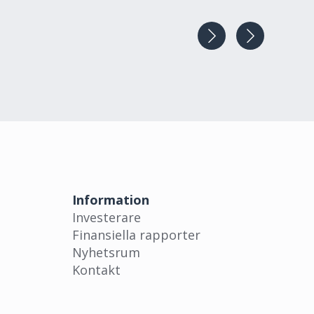
1 000
500 000
500,00
1 000
100 000
100,00
 RÖSTER OCH KAPITAL, %
Information
Investerare
Finansiella rapporter
Nyhetsrum
Kontakt