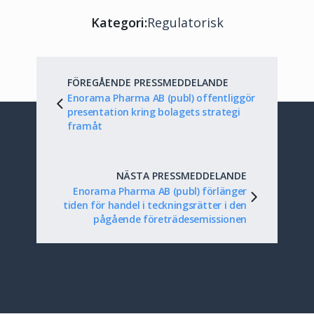
Kategori:
Regulatorisk
FÖREGÅENDE PRESSMEDDELANDE
Enorama Pharma AB (publ) offentliggör
presentation kring bolagets strategi
framåt
NÄSTA PRESSMEDDELANDE
Enorama Pharma AB (publ) förlänger
tiden för handel i teckningsrätter i den
pågående företrädesemissionen