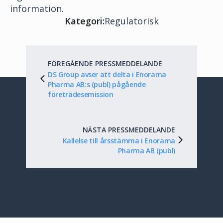
information.
Kategori:
Regulatorisk
FÖREGÅENDE PRESSMEDDELANDE
DS Group avser att delta i Enorama
Pharma AB:s (publ) pågående
företrädesemission
NÄSTA PRESSMEDDELANDE
Kallelse till årsstämma i Enorama
Pharma AB (publ)