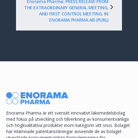
Enorama Pharma: PRESS RELEASE FROM
THE EXTRAORDINARY GENERAL MEETING,
AND FIRST CONTROL MEETING, IN
ENORAMA PHARMA AB (PUBL)
Enorama Pharma är ett svenskt innovativt läkemedelsbolag
med fokus på utveckling och tillverkning av konsumentvänliga
och högkvalitativa produkter inom kategorin vitt snus. Bolaget
har inlämnade patentansökningar avseende de av bolaget
utvecklade konsumentvänliga formuleringarna för