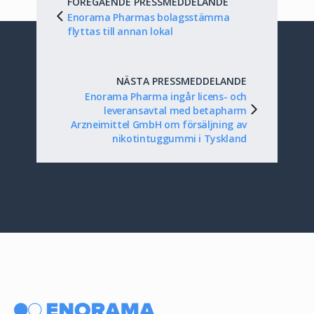
FÖREGÅENDE PRESSMEDDELANDE
Enorama Pharmas bolagsstämma
flyttas till annan lokal
NÄSTA PRESSMEDDELANDE
Enorama Pharma ingår licens- och
leveransavtal med betapharm
Arzneimittel GmbH om försäljning av
nikotintuggummi i Tyskland